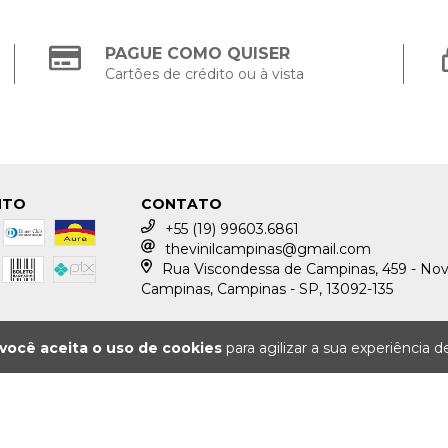
PAGUE COMO QUISER
Cartões de crédito ou à vista
NTO
CONTATO
+55 (19) 99603.6861
thevinilcampinas@gmail.com
Rua Viscondessa de Campinas, 459 - No
Campinas, Campinas - SP, 13092-135
você aceita o uso de cookies
para agilizar a sua experiência 
COPYRIGHT DISCOS TH