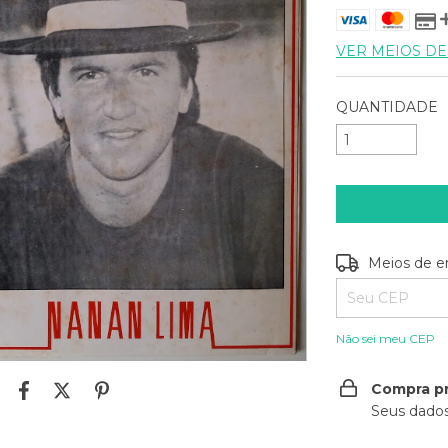
VER MEIOS D
QUANTIDADE
Entregas para o
Meios de e
Não sei meu CEP
Compra p
Seus dados