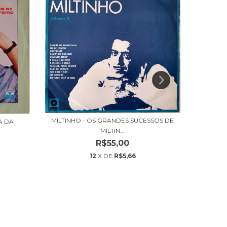
MILTINHO - OS GRANDES SUCESSOS DE
A DA
BETH 
MILTIN...
R$55,00
12
X DE
R$5,66