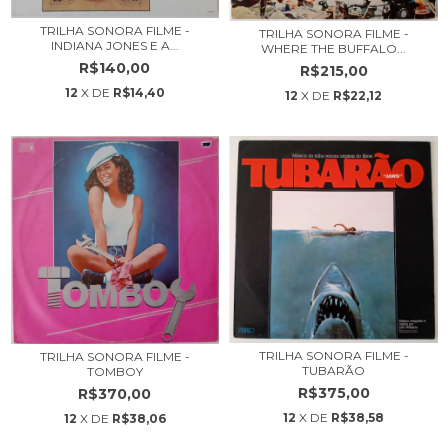
TRILHA SONORA FILME -
TRILHA SONORA FILME -
INDIANA JONES E A...
WHERE THE BUFFALO...
R$140,00
R$215,00
12
X DE
R$14,40
12
X DE
R$22,12
TRILHA SONORA FILME -
TRILHA SONORA FILME -
TUBARÃO
TOMBOY
R$375,00
R$370,00
12
X DE
R$38,58
12
X DE
R$38,06