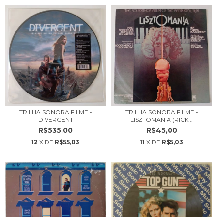
TRILHA SONORA FILME -
TRILHA SONORA FILME -
LISZTOMANIA (RICK...
DIVERGENT
R$45,00
R$535,00
11
X DE
R$5,03
12
X DE
R$55,03