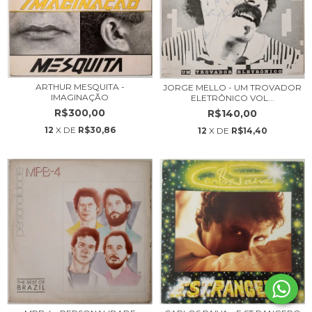
ARTHUR MESQUITA -
JORGE MELLO - UM TROVADOR
IMAGINAÇÃO
ELETRÔNICO VOL...
R$300,00
R$140,00
12
X DE
R$30,86
12
X DE
R$14,40