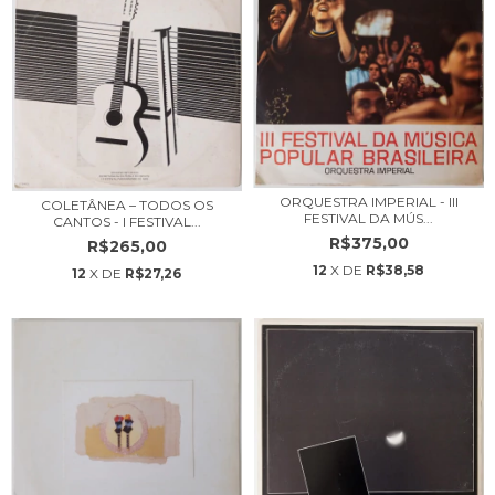
ORQUESTRA IMPERIAL - III
COLETÂNEA – TODOS OS
FESTIVAL DA MÚS...
CANTOS - I FESTIVAL...
R$375,00
R$265,00
12
X DE
R$38,58
12
X DE
R$27,26