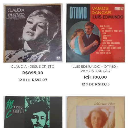
LUÍS EDMUNDO – ÓTIMO -
CLÁUDIA - JESUS CRISTO
VAMOS DANÇAR
R$895,00
R$1.100,00
12
X DE
R$92,07
12
X DE
R$113,15