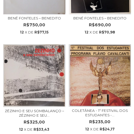
BENÉ FONTELES – BENEDITO
BENÉ FONTELES – BENEDITO
R$690,00
R$750,00
12
X DE
R$70,98
12
X DE
R$77,15
COLETÂNEA - 1º FESTIVAL DOS
ZÉZINHO E SEU SOMBALANÇO –
ESTUDANTES -...
ZÉZINHO E SEU...
R$235,00
R$325,00
12
X DE
R$24,17
12
X DE
R$33,43