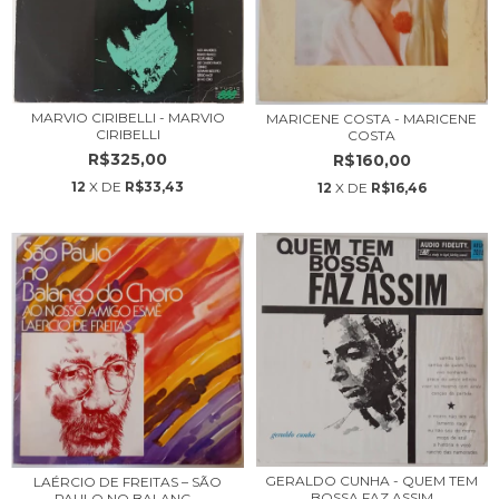
MARVIO CIRIBELLI - MARVIO
MARICENE COSTA - MARICENE
CIRIBELLI
COSTA
R$325,00
R$160,00
12
X DE
R$33,43
12
X DE
R$16,46
GERALDO CUNHA - QUEM TEM
LAÉRCIO DE FREITAS – SÃO
BOSSA FAZ ASSIM
PAULO NO BALANÇ...