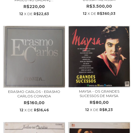
R$3.500,00
R$220,00
12
X DE
R$360,03
12
X DE
R$22,63
MAYSA - OS GRANDES
ERASMO CARLOS - ERASMO
SUCESSOS DE MAYSA
CARLOS CONVIDA
R$80,00
R$160,00
12
X DE
R$8,23
12
X DE
R$16,46