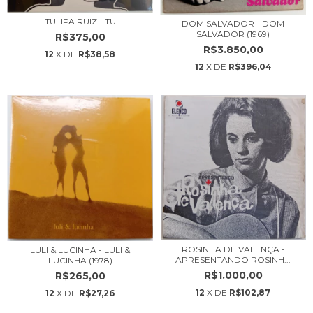
TULIPA RUIZ - TU
DOM SALVADOR - DOM
SALVADOR (1969)
R$375,00
R$3.850,00
12
X DE
R$38,58
12
X DE
R$396,04
ROSINHA DE VALENÇA -
LULI & LUCINHA - LULI &
APRESENTANDO ROSINH...
LUCINHA (1978)
R$1.000,00
R$265,00
12
X DE
R$102,87
12
X DE
R$27,26