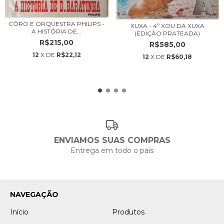
CÔRO E ORQUESTRA PHILIPS -
XUXA - 4º XOU DA XUXA
A HISTÓRIA DE...
(EDIÇÃO PRATEADA)
R$215,00
R$585,00
12
X DE
R$22,12
12
X DE
R$60,18
ENVIAMOS SUAS COMPRAS
Entrega em todo o país
NAVEGAÇÃO
Início
Produtos