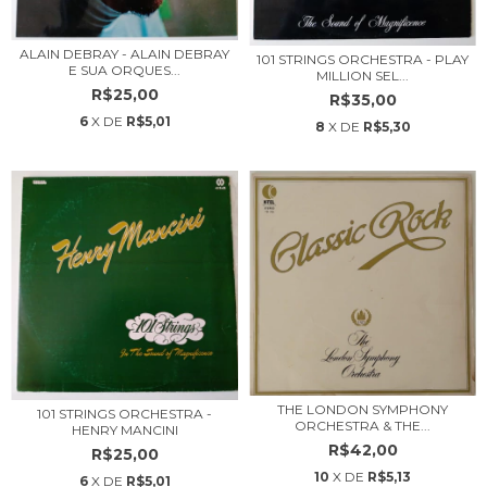
ALAIN DEBRAY - ALAIN DEBRAY
101 STRINGS ORCHESTRA - PLAY
E SUA ORQUES...
MILLION SEL...
R$25,00
R$35,00
6
X DE
R$5,01
8
X DE
R$5,30
THE LONDON SYMPHONY
101 STRINGS ORCHESTRA -
ORCHESTRA & THE...
HENRY MANCINI
R$42,00
R$25,00
10
X DE
R$5,13
6
X DE
R$5,01