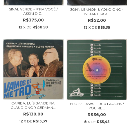
SINAL VERDE - P'RA VOCÊ /
JOHN LENNON & YOKO ONO -
ASSIM DIZ...
INSTANT KAR...
R$375,00
R$52,00
12
X DE
R$38,58
12
X DE
R$5,35
CAPIBA, LUÍS BANDEIRA,
ELOISE LAWS - 1000 LAUGHS /
CLAUDIONOR GERMAN...
YOU'RE...
R$130,00
R$36,00
12
X DE
R$13,37
8
X DE
R$5,45