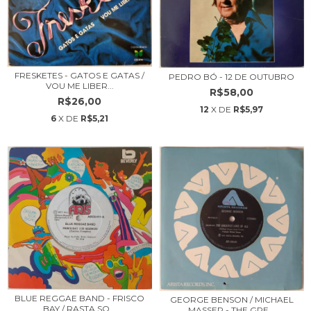
FRESKETES - GATOS E GATAS /
PEDRO BÓ - 12 DE OUTUBRO
VOU ME LIBER...
R$58,00
R$26,00
12
X DE
R$5,97
6
X DE
R$5,21
BLUE REGGAE BAND - FRISCO
GEORGE BENSON / MICHAEL
BAY / RASTA SO...
MASSER - THE GRE...