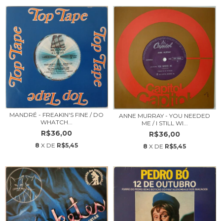
MANDRÉ - FREAKIN'S FINE / DO
ANNE MURRAY - YOU NEEDED
WHATCH...
ME / I STILL WI...
R$36,00
R$36,00
8
X DE
R$5,45
8
X DE
R$5,45