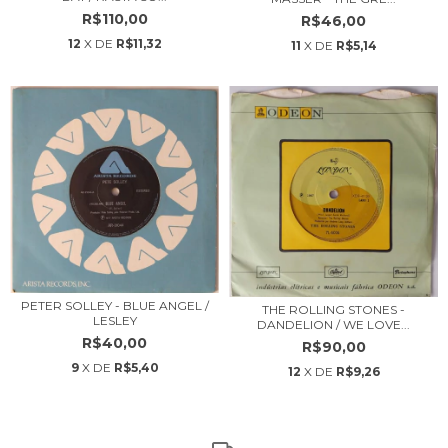
R$110,00
R$46,00
12
X DE
R$11,32
11
X DE
R$5,14
PETER SOLLEY - BLUE ANGEL /
THE ROLLING STONES -
LESLEY
DANDELION / WE LOVE...
R$40,00
R$90,00
9
X DE
R$5,40
12
X DE
R$9,26